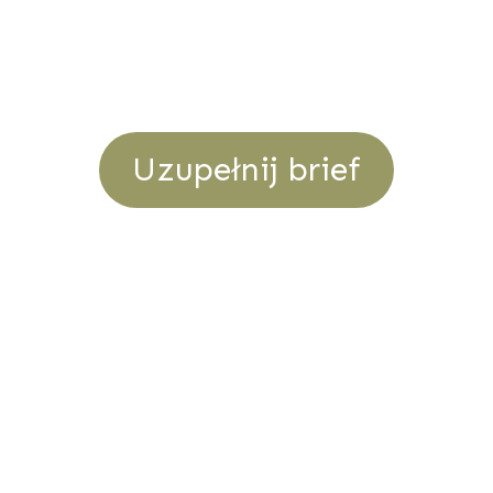
Uzupełnij brief
W celu otrzymania oferty
dostosowanej do Twoich potrzeb –
wypełnij proszę brief pod linkiem
powyżej.
Zawiera on pytania niezbędne do
wykonania pełnej wyceny zlecenia.